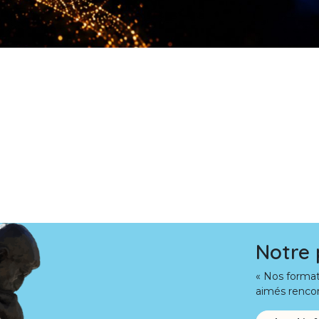
​
Notre 
« Nos format
aimés rencon